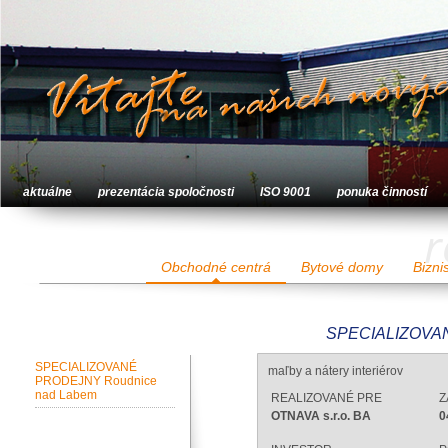
aktuálne
prezentácia spoločnosti
ISO 9001
ponuka činností
r
Obchodné centrá
Bytové domy
Bizni
SPECIALIZOVAN
SPECIALIZOVANÉ
maľby a nátery interiérov
PRODEJNY Roudnice
nad Labem
REALIZOVANÉ PRE
Z
OTNAVA s.r.o. BA
0