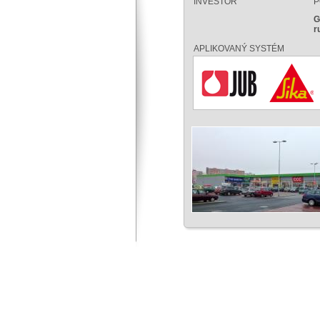
INVESTOR
P
G
r
APLIKOVANÝ SYSTÉM