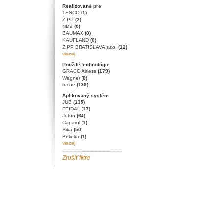
Realizované pre
TESCO
(1)
ZIPP
(2)
NDS
(0)
BAUMAX
(0)
KAUFLAND
(0)
ZIPP BRATISLAVA s.r.o.
(12)
viacej
Použité technológie
GRACO Airless
(179)
Wagner
(8)
ručne
(189)
Aplikovaný systém
JUB
(135)
FEIDAL
(17)
Jotun
(64)
Caparol
(1)
Sika
(50)
Belinka
(1)
viacej
Zrušiť filtre