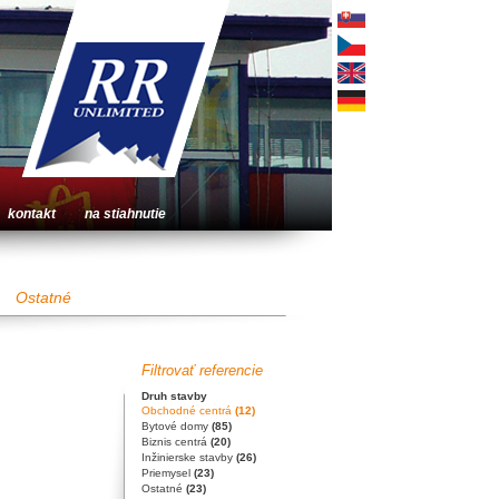
kontakt
na stiahnutie
Ostatné
Filtrovať referencie
Druh stavby
Obchodné centrá
(12)
Bytové domy
(85)
Biznis centrá
(20)
Inžinierske stavby
(26)
Priemysel
(23)
Ostatné
(23)