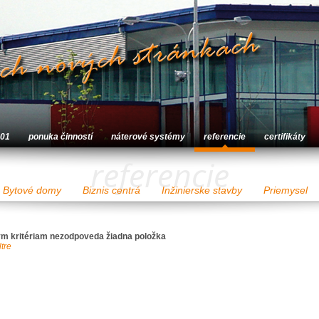
001
ponuka činností
náterové systémy
referencie
certifikáty
referencie
Bytové domy
Biznis centrá
Inžinierske stavby
Priemysel
m kritériam nezodpoveda žiadna položka
ltre