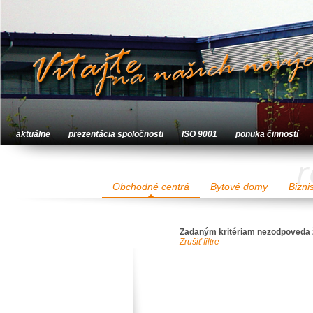
aktuálne
prezentácia spoločnosti
ISO 9001
ponuka činností
r
Obchodné centrá
Bytové domy
Bizni
Zadaným kritériam nezodpoveda 
Zrušiť filtre