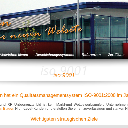
Aktivitäten bieten
Beschichtungssysteme
Referenzen
Zertifikate
iso 9001
iso 9001
 hat ein Qualitätsmanagementsystem ISO-9001:2008 im Jah
 und RR Unbegrenzte Ltd ist kein Markt-und Wettbewerbsumfeld Unternehmen 
en Etagen
High-Level-Kunden und erstellen Sie einen zuverlässigen und starken H
Wichtigsten strategischen Ziele