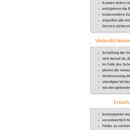
Kunden liefern n
antizipieren die
insbesondere Zu
ergreifen alle m
Service sicherst
Verbindlichkeit
Schaffung der Vo
zielt darauf ab,
im Falle des Sch
planen die notwe
Verbesserung der
ständigen Verbe
mit den geltend
Erwartu
konsequente und
verantwortlich fü
Fehler zu vermei