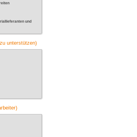
reiten
iallieferanten und
zu unterstützen)
rbeiter)