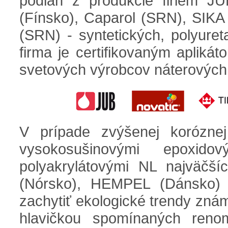
podláh z produkcie firiem JU
(Fínsko), Caparol (SRN), SIK
(SRN) - syntetických, polyure
firma je certifikovaným aplik
svetových výrobcov náterových 
V prípade zvýšenej koróznej
vysokosušinovými epoxidový
polyakrylátovými NL najväčš
(Nórsko), HEMPEL (Dánsko) a
zachytiť ekologické trendy zná
hlavičkou spomínaných renom