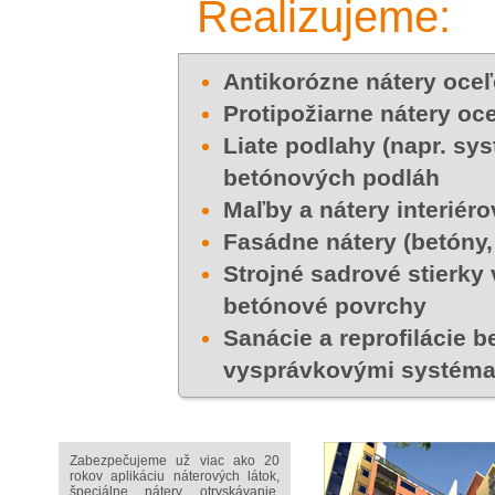
Realizujeme:
Antikorózne nátery oceľ
Protipožiarne nátery oc
Liate podlahy (napr. sy
betónových podláh
Maľby a nátery interiéro
Fasádne nátery (betóny, 
Strojné sadrové stierky 
betónové povrchy
Sanácie a reprofilácie
vysprávkovými systém
Zabezpečujeme už viac ako 20
rokov aplikáciu náterových látok,
špeciálne nátery, otryskávanie,