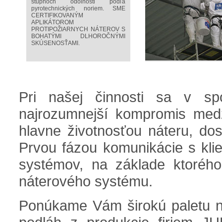
stupňoch odolnosti podľa
pyrotechnických noriem. SME
CERTIFIKOVANÝM
APLIKÁTOROM
PROTIPOŽIARNYCH NÁTEROV S
BOHATÝMI DLHOROČNÝMI
SKÚSENOSŤAMI.
Pri našej činnosti sa v sp
najrozumnejší kompromis medz
hlavne životnosťou náteru, do
Prvou fázou komunikácie s klie
systémov, na základe ktoréh
náterového systému.
Ponúkame Vám širokú paletu ná