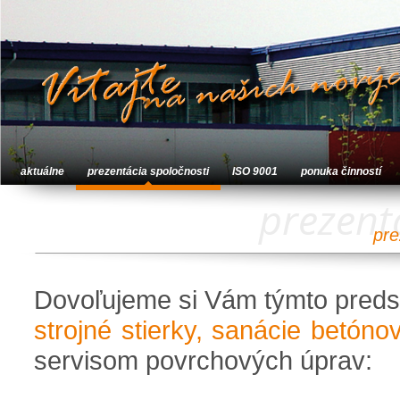
aktuálne
prezentácia spoločnosti
ISO 9001
ponuka činností
prezent
pre
Dovoľujeme si Vám týmto preds
strojné stierky, sanácie betóno
servisom povrchových úprav: