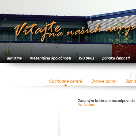
aktuálne
prezentácia spoločnosti
ISO 9001
ponuka činností
r
Obchodné centrá
Bytové domy
Bizni
Zadaným kritériam nezodpoveda 
Zrušiť filtre