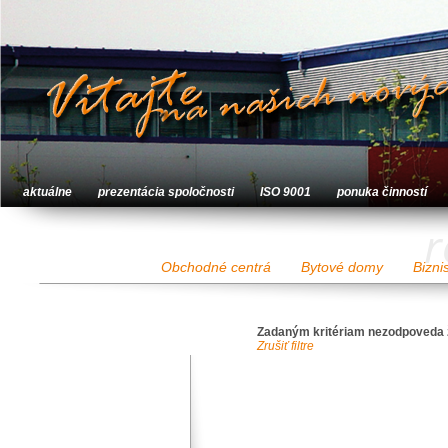
aktuálne
prezentácia spoločnosti
ISO 9001
ponuka činností
r
Obchodné centrá
Bytové domy
Bizni
Zadaným kritériam nezodpoveda 
Zrušiť filtre