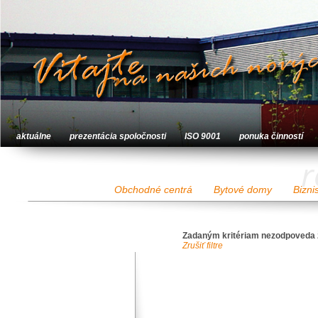
aktuálne
prezentácia spoločnosti
ISO 9001
ponuka činností
r
Obchodné centrá
Bytové domy
Bizni
Zadaným kritériam nezodpoveda 
Zrušiť filtre