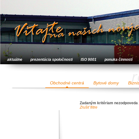
aktuálne
prezentácia spoločnosti
ISO 9001
ponuka činností
r
Obchodné centrá
Bytové domy
Bizni
Zadaným kritériam nezodpoveda 
Zrušiť filtre