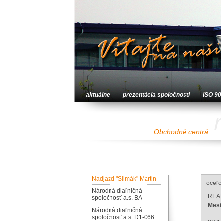
aktuálne
prezentácia spoločnosti
ISO 9
Obchodné centrá
Nadjazd "Slimák" Martin
oceľo
Národná diaľničná
REA
spoločnosť a.s. BA
Mest
Národná diaľničná
spoločnosť a.s. D1-066