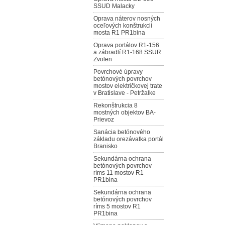
SSUD Malacky
Oprava náterov nosných
oceľových konštrukcií
mosta R1 PR1bina
Oprava portálov R1-156
a zábradlí R1-168 SSUR
Zvolen
Povrchové úpravy
betónových povrchov
mostov električkovej trate
v Bratislave - Petržalke
Rekonštrukcia 8
mostných objektov BA-
Prievoz
Sanácia betónového
základu orezávatka portál
Branisko
Sekundárna ochrana
betónových povrchov
ríms 11 mostov R1
PR1bina
Sekundárna ochrana
betónových povrchov
ríms 5 mostov R1
PR1bina