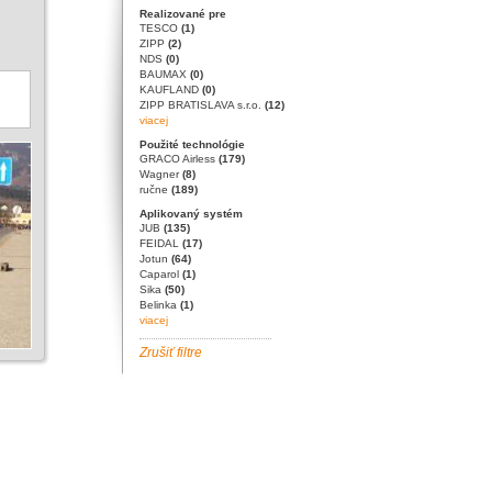
Realizované pre
TESCO
(1)
ZIPP
(2)
NDS
(0)
BAUMAX
(0)
KAUFLAND
(0)
ZIPP BRATISLAVA s.r.o.
(12)
viacej
Použité technológie
GRACO Airless
(179)
Wagner
(8)
ručne
(189)
Aplikovaný systém
JUB
(135)
FEIDAL
(17)
Jotun
(64)
Caparol
(1)
Sika
(50)
Belinka
(1)
viacej
Zrušiť filtre