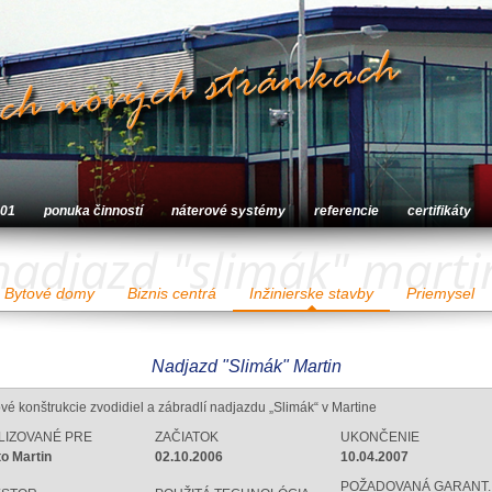
001
ponuka činností
náterové systémy
referencie
certifikáty
nadjazd "slimák" marti
Bytové domy
Biznis centrá
Inžinierske stavby
Priemysel
Nadjazd "Slimák" Martin
vé konštrukcie zvodidiel a zábradlí nadjazdu „Slimák“ v Martine
LIZOVANÉ PRE
ZAČIATOK
UKONČENIE
o Martin
02.10.2006
10.04.2007
POŽADOVANÁ GARANT.