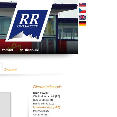
kontakt
na stiahnutie
n
Ostatné
Filtrovať referencie
Druh stavby
Obchodné centrá
(12)
Bytové domy
(85)
Biznis centrá
(20)
Inžinierske stavby
(26)
Priemysel
(23)
Ostatné
(23)