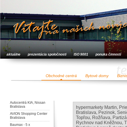
aktuálne
prezentácia spoločnosti
ISO 9001
ponuka činností
te
Obchodné centrá
Bytové domy
Bizni
Autocentrá KIA, Nissan
Bratislava
hypermarkety Martin, Pri
Bratislava, Pezinok, Se
AVION Shopping Center
Topľou, Rožňava, Partiz
Bratislava
Rychnov nad Kněžnou, Tr
Baumax - 5 x