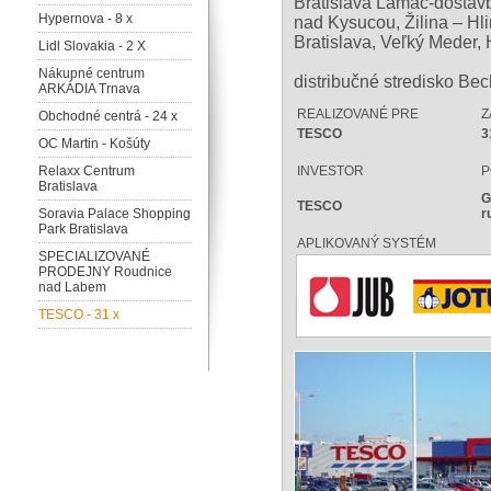
Bratislava Lamač-dostavb
Hypernova - 8 x
nad Kysucou, Žilina – Hli
Bratislava, Veľký Meder
Lidl Slovakia - 2 X
Nákupné centrum
distribučné stredisko Be
ARKÁDIA Trnava
REALIZOVANÉ PRE
Z
Obchodné centrá - 24 x
TESCO
3
OC Martin - Košúty
Relaxx Centrum
INVESTOR
P
Bratislava
G
TESCO
Soravia Palace Shopping
r
Park Bratislava
APLIKOVANÝ SYSTÉM
SPECIALIZOVANÉ
PRODEJNY Roudnice
nad Labem
TESCO - 31 x