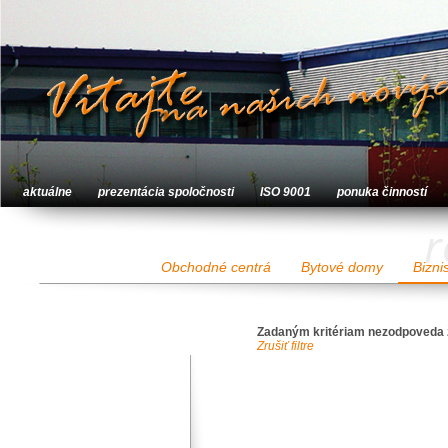
aktuálne
prezentácia spoločnosti
ISO 9001
ponuka činností
r
Obchodné centrá
Bytové domy
Bizni
Zadaným kritériam nezodpoveda 
Zrušiť filtre