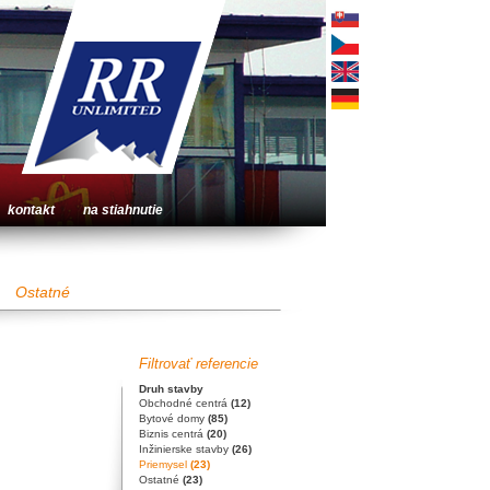
kontakt
na stiahnutie
Ostatné
Filtrovať referencie
Druh stavby
Obchodné centrá
(12)
Bytové domy
(85)
Biznis centrá
(20)
Inžinierske stavby
(26)
Priemysel
(23)
Ostatné
(23)