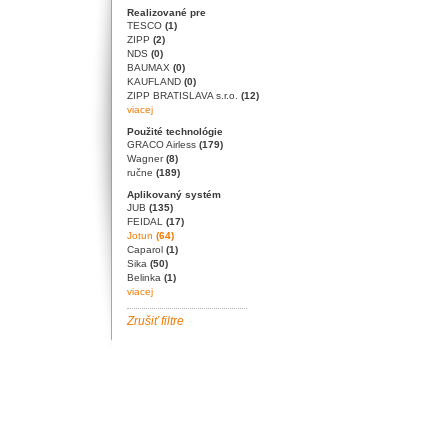
Realizované pre
TESCO
(1)
ZIPP
(2)
NDS
(0)
BAUMAX
(0)
KAUFLAND
(0)
ZIPP BRATISLAVA s.r.o.
(12)
viacej
Použité technológie
GRACO Airless
(179)
Wagner
(8)
ručne
(189)
Aplikovaný systém
JUB
(135)
FEIDAL
(17)
Jotun
(64)
Caparol
(1)
Sika
(50)
Belinka
(1)
viacej
Zrušiť filtre