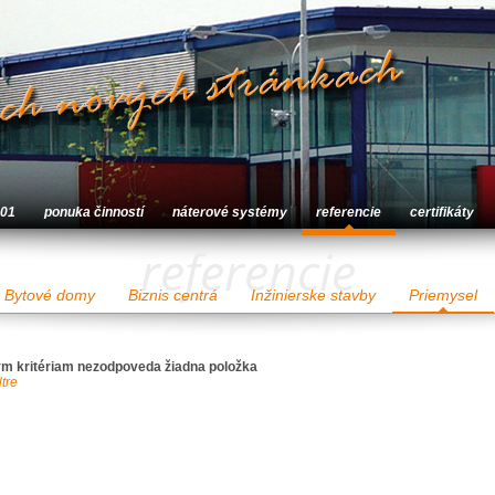
001
ponuka činností
náterové systémy
referencie
certifikáty
referencie
Bytové domy
Biznis centrá
Inžinierske stavby
Priemysel
m kritériam nezodpoveda žiadna položka
ltre