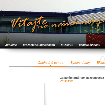
aktuálne
prezentácia spoločnosti
ISO 9001
ponuka činností
r
Obchodné centrá
Bytové domy
Bizni
Zadaným kritériam nezodpoveda 
Zrušiť filtre