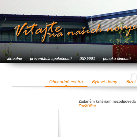
aktuálne
prezentácia spoločnosti
ISO 9001
ponuka činností
r
Obchodné centrá
Bytové domy
Bizni
Zadaným kritériam nezodpoveda 
Zrušiť filtre