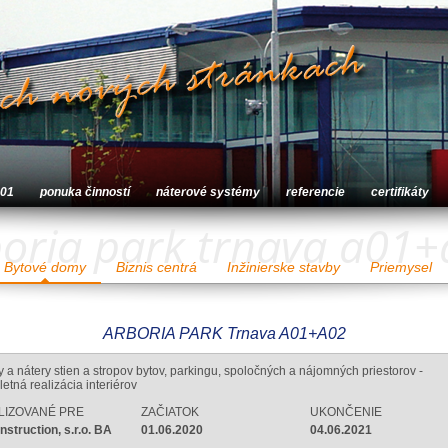
001
ponuka činností
náterové systémy
referencie
certifikáty
oria park trnava a01
Bytové domy
Biznis centrá
Inžinierske stavby
Priemysel
ARBORIA PARK Trnava A01+A02
 a nátery stien a stropov bytov, parkingu, spoločných a nájomných priestorov -
etná realizácia interiérov
LIZOVANÉ PRE
ZAČIATOK
UKONČENIE
nstruction, s.r.o. BA
01.06.2020
04.06.2021