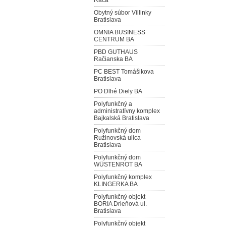
Rača
Obytný súbor Villinky
Bratislava
OMNIA BUSINESS
CENTRUM BA
PBD GUTHAUS
Račianska BA
PC BEST Tomášikova
Bratislava
PO Dlhé Diely BA
Polyfunkčný a
administratívny komplex
Bajkalská Bratislava
Polyfunkčný dom
Ružinovská ulica
Bratislava
Polyfunkčný dom
WÜSTENROT BA
Polyfunkčný komplex
KLINGERKA BA
Polyfunkčný objekt
BORIA Drieňová ul.
Bratislava
Polyfunkčný objekt