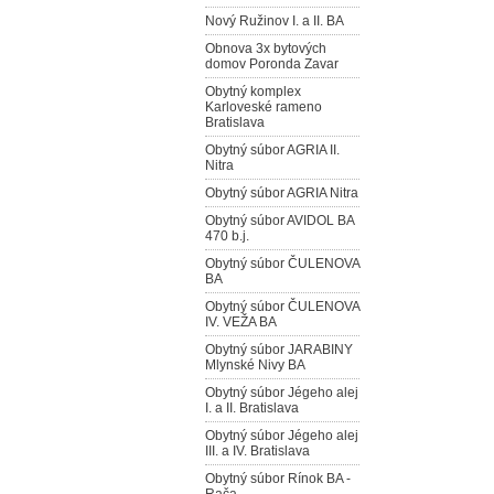
Nový Ružinov I. a II. BA
Obnova 3x bytových
domov Poronda Zavar
Obytný komplex
Karloveské rameno
Bratislava
Obytný súbor AGRIA II.
Nitra
Obytný súbor AGRIA Nitra
Obytný súbor AVIDOL BA
470 b.j.
Obytný súbor ČULENOVA
BA
Obytný súbor ČULENOVA
IV. VEŽA BA
Obytný súbor JARABINY
Mlynské Nivy BA
Obytný súbor Jégeho alej
I. a II. Bratislava
Obytný súbor Jégeho alej
III. a IV. Bratislava
Obytný súbor Rínok BA -