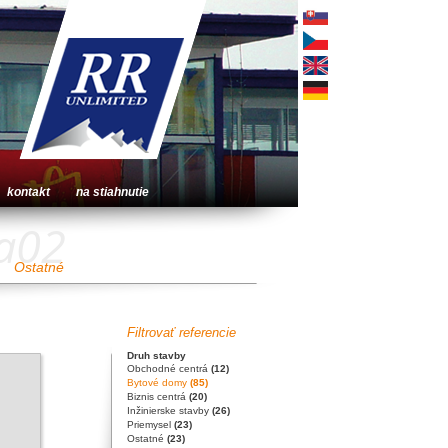
kontakt
na stiahnutie
+a02
Ostatné
Filtrovať referencie
Druh stavby
Obchodné centrá
(12)
Bytové domy
(85)
Biznis centrá
(20)
Inžinierske stavby
(26)
Priemysel
(23)
Ostatné
(23)