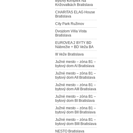
Bytový komplex Na
Križovatkách Bratislava
CHARITAS ELAG House
Bratislava
City Park Ružinov
Dvojdom Villa Vista
Bratislava
EUROVEA 2 BYTY BD
Nábrežie + BD Veža BA
III Veže Bratislava
Južné mesto – zóna B1 –
bytový dom AI Bratislava
Južné mesto – zóna B1 –
bytový dom AII Bratislava
Južné mesto – zóna B1 –
bytový dom AIII Bratislava
Južné mesto – zóna B1 –
bytový dom BI Bratislava
Južné mesto – zóna B1 –
bytový dom BII Bratislava
Južné mesto – zóna B1 –
bytový dom BIII Bratislava
NESTO Bratislava