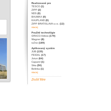
Realizované pre
TESCO
(1)
ZIPP
(2)
NDS
(0)
BAUMAX
(0)
KAUFLAND
(0)
ZIPP BRATISLAVA s.r.o.
(12)
viacej
Použité technológie
GRACO Airless
(179)
Wagner
(8)
ručne
(189)
Aplikovaný systém
JUB
(135)
FEIDAL
(17)
Jotun
(64)
Caparol
(1)
Sika
(50)
Belinka
(1)
viacej
Zrušiť filtre