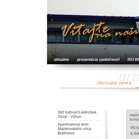
aktuálne
prezentácia spoločnosti
ISO 9
arb
Obchodné centrá
360 bytových jednotiek
maľby
Zavar - Výhon
kompl
Apartmánový dom
REA
Majakovského ulica
Bratislava
L-Co