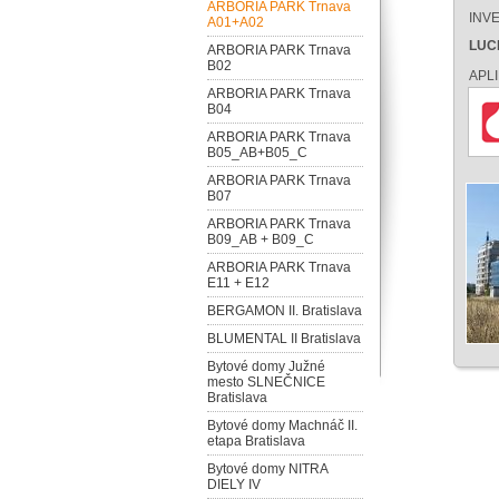
ARBORIA PARK Trnava
INV
A01+A02
LUCR
ARBORIA PARK Trnava
B02
APL
ARBORIA PARK Trnava
B04
ARBORIA PARK Trnava
B05_AB+B05_C
ARBORIA PARK Trnava
B07
ARBORIA PARK Trnava
B09_AB + B09_C
ARBORIA PARK Trnava
E11 + E12
BERGAMON II. Bratislava
BLUMENTAL II Bratislava
Bytové domy Južné
mesto SLNEČNICE
Bratislava
Bytové domy Machnáč II.
etapa Bratislava
Bytové domy NITRA
DIELY IV