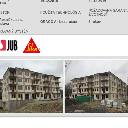
16.12.2015
30.12.2016
rica
POŽADOVANÁ GARANT.
ESTOR
POUŽITÁ TECHNOLÓGIA
ŽIVOTNOSŤ
Rosnička s.r.o.
GRACO Airless, ručne
5 rokov
islava
IKOVANÝ SYSTÉM