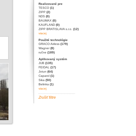
Realizované pre
TESCO
(1)
ZIPP
(2)
NDS
(0)
BAUMAX
(0)
KAUFLAND
(0)
ZIPP BRATISLAVA s.r.o.
(12)
viacej
Použité technológie
GRACO Airless
(179)
Wagner
(8)
ručne
(189)
Aplikovaný systém
JUB
(135)
FEIDAL
(17)
Jotun
(64)
Caparol
(1)
Sika
(50)
Belinka
(1)
viacej
Zrušiť filtre