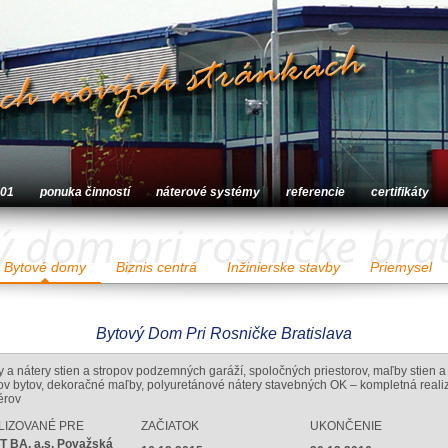
001
ponuka činností
náterové systémy
referencie
certifikáty
ý dom pri rosničke brat
Bytové domy
Biznis centrá
Inžinierske stavby
Priemysel
Bytový Dom Pri Rosničke Bratislava
 a nátery stien a stropov podzemných garáží, spoločných priestorov, maľby stien a
ov bytov, dekoračné maľby, polyuretánové nátery stavebných OK – kompletná reali
iérov
LIZOVANÉ PRE
ZAČIATOK
UKONČENIE
 BA, a.s. Považská