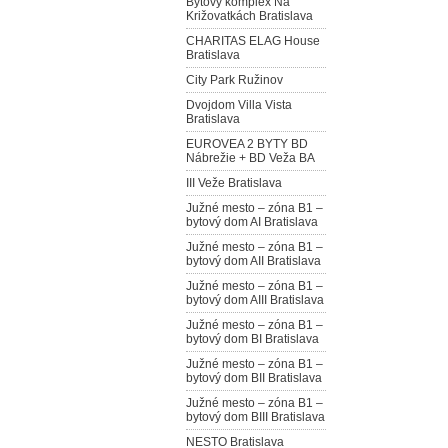
Bytový komplex Na
Križovatkách Bratislava
CHARITAS ELAG House
Bratislava
City Park Ružinov
Dvojdom Villa Vista
Bratislava
EUROVEA 2 BYTY BD
Nábrežie + BD Veža BA
III Veže Bratislava
Južné mesto – zóna B1 –
bytový dom AI Bratislava
Južné mesto – zóna B1 –
bytový dom AII Bratislava
Južné mesto – zóna B1 –
bytový dom AIII Bratislava
Južné mesto – zóna B1 –
bytový dom BI Bratislava
Južné mesto – zóna B1 –
bytový dom BII Bratislava
Južné mesto – zóna B1 –
bytový dom BIII Bratislava
NESTO Bratislava