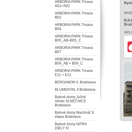
ARBORIA PARK Trnava
Byst
A01+A02
INV
ARBORIA PARK Trnava
B02
B.D.
Brat
ARBORIA PARK Trnava
B04
APL
ARBORIA PARK Trnava
B05_AB+B05_C
ARBORIA PARK Trnava
B07
ARBORIA PARK Trnava
B09_AB + B09_C
ARBORIA PARK Trnava
E11 + E12
BERGAMON II. Bratislava
BLUMENTAL II Bratislava
Bytové domy Južné
mesto SLNEČNICE
Bratislava
Bytové domy Machnáč II.
etapa Bratislava
Bytové domy NITRA
DIELY IV