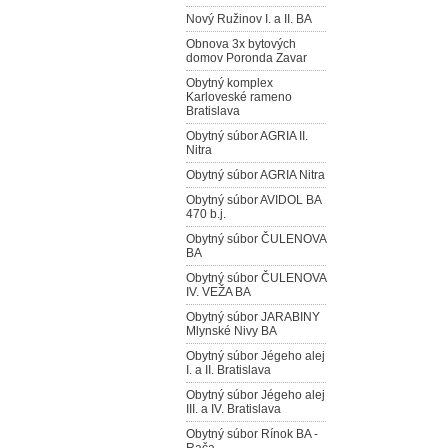
Nový Ružinov I. a II. BA
Obnova 3x bytových
domov Poronda Zavar
Obytný komplex
Karloveské rameno
Bratislava
Obytný súbor AGRIA II.
Nitra
Obytný súbor AGRIA Nitra
Obytný súbor AVIDOL BA
470 b.j.
Obytný súbor ČULENOVA
BA
Obytný súbor ČULENOVA
IV. VEŽA BA
Obytný súbor JARABINY
Mlynské Nivy BA
Obytný súbor Jégeho alej
I. a II. Bratislava
Obytný súbor Jégeho alej
III. a IV. Bratislava
Obytný súbor Rínok BA -