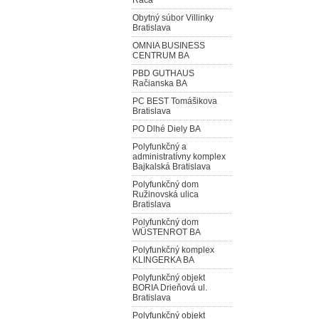
Rača
Obytný súbor Villinky
Bratislava
OMNIA BUSINESS
CENTRUM BA
PBD GUTHAUS
Račianska BA
PC BEST Tomášikova
Bratislava
PO Dlhé Diely BA
Polyfunkčný a
administratívny komplex
Bajkalská Bratislava
Polyfunkčný dom
Ružinovská ulica
Bratislava
Polyfunkčný dom
WÜSTENROT BA
Polyfunkčný komplex
KLINGERKA BA
Polyfunkčný objekt
BORIA Drieňová ul.
Bratislava
Polyfunkčný objekt