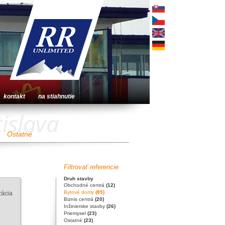
kontakt
na stiahnutie
islava
Ostatné
Filtrovať referencie
Druh stavby
Obchodné centrá
(12)
Bytové domy
(85)
zácia
Biznis centrá
(20)
Inžinierske stavby
(26)
Priemysel
(23)
Ostatné
(23)