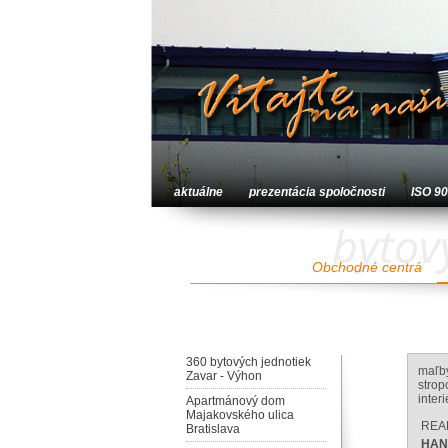
aktuálne
prezentácia spoločnosti
ISO 9
bytov
Obchodné centrá
360 bytových jednotiek
maľby
Zavar - Výhon
strop
inter
Apartmánový dom
Majakovského ulica
REA
Bratislava
HANT