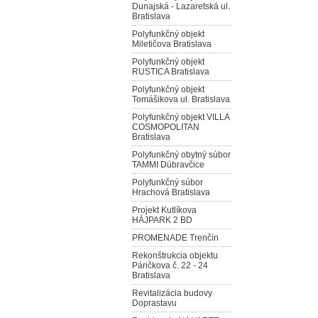
Dunajská - Lazaretská ul.
Bratislava
Polyfunkčný objekt
Miletičova Bratislava
Polyfunkčný objekt
RUSTICA Bratislava
Polyfunkčný objekt
Tomášikova ul. Bratislava
Polyfunkčný objekt VILLA
COSMOPOLITAN
Bratislava
Polyfunkčný obytný súbor
TAMMI Dúbravčice
Polyfunkčný súbor
Hrachová Bratislava
Projekt Kutlíkova
HÁJPARK 2 BD
PROMENADE Trenčín
Rekonštrukcia objektu
Páričkova č. 22 - 24
Bratislava
Revitalizácia budovy
Doprastavu