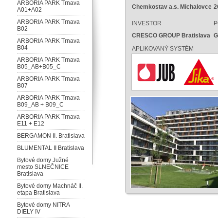
ARBORIA PARK Trnava
Chemkostav a.s. Michalovce
2
A01+A02
ARBORIA PARK Trnava
INVESTOR
P
B02
CRESCO GROUP Bratislava
G
ARBORIA PARK Trnava
B04
APLIKOVANÝ SYSTÉM
ARBORIA PARK Trnava
B05_AB+B05_C
ARBORIA PARK Trnava
B07
ARBORIA PARK Trnava
B09_AB + B09_C
ARBORIA PARK Trnava
E11 + E12
BERGAMON II. Bratislava
BLUMENTAL II Bratislava
Bytové domy Južné
mesto SLNEČNICE
Bratislava
Bytové domy Machnáč II.
etapa Bratislava
Bytové domy NITRA
DIELY IV