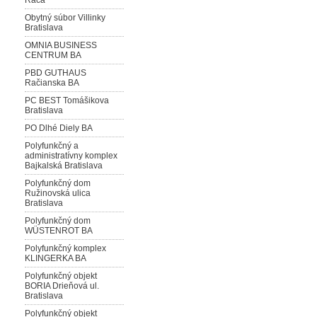
Rača
Obytný súbor Villinky
Bratislava
OMNIA BUSINESS
CENTRUM BA
PBD GUTHAUS
Račianska BA
PC BEST Tomášikova
Bratislava
PO Dlhé Diely BA
Polyfunkčný a
administratívny komplex
Bajkalská Bratislava
Polyfunkčný dom
Ružinovská ulica
Bratislava
Polyfunkčný dom
WÜSTENROT BA
Polyfunkčný komplex
KLINGERKA BA
Polyfunkčný objekt
BORIA Drieňová ul.
Bratislava
Polyfunkčný objekt