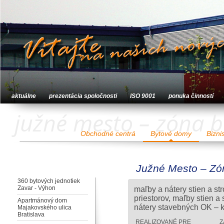
aktuálne
prezentácia spoločnosti
ISO 9001
ponuka činností
južné mesto – zóna b
Obchodné centrá
Bytové domy
Bizni
Južné Mesto – Zón
360 bytových jednotiek
Zavar - Výhon
maľby a nátery stien a s
priestorov, maľby stien a
Apartmánový dom
nátery stavebných OK – k
Majakovského ulica
Bratislava
REALIZOVANÉ PRE
Z