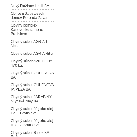
Nový Ružinov I. a II. BA
Obnova 3x bytových
domov Poronda Zavar
Obytný komplex
Karloveské rameno
Bratislava
Obytný súbor AGRIA II.
Nitra
Obytný súbor AGRIA Nitra
Obytný súbor AVIDOL BA
470 b.j.
Obytný súbor ČULENOVA
BA
Obytný súbor ČULENOVA
IV. VEŽA BA
Obytný súbor JARABINY
Mlynské Nivy BA
Obytný súbor Jégeho alej
I. a II. Bratislava
Obytný súbor Jégeho alej
III. a IV. Bratislava
Obytný súbor Rínok BA -