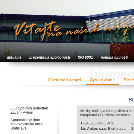
aktuálne
prezentácia spoločnosti
ISO 9001
ponuka činností
blument
Obchodné centrá
Bytové domy
Bizni
BL
360 bytových jednotiek
stierky, maľby a nátery stien a s
Zavar - Výhon
kompletná realizácia interiérov
Apartmánový dom
REALIZOVANÉ PRE
Z
Majakovského ulica
Bratislava
Lis Anker, s.r.o. Bratislava
2