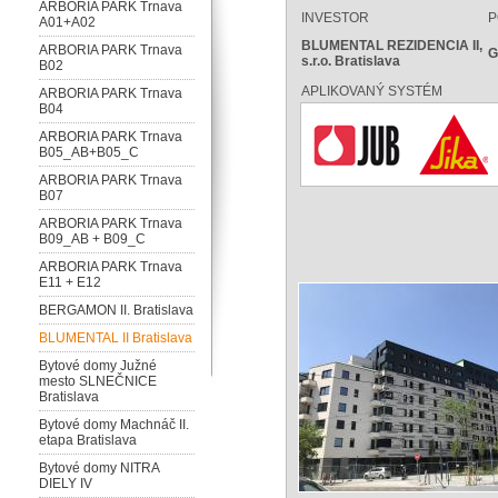
ARBORIA PARK Trnava
INVESTOR
P
A01+A02
BLUMENTAL REZIDENCIA II,
ARBORIA PARK Trnava
G
s.r.o. Bratislava
B02
APLIKOVANÝ SYSTÉM
ARBORIA PARK Trnava
B04
ARBORIA PARK Trnava
B05_AB+B05_C
ARBORIA PARK Trnava
B07
ARBORIA PARK Trnava
B09_AB + B09_C
ARBORIA PARK Trnava
E11 + E12
BERGAMON II. Bratislava
BLUMENTAL II Bratislava
Bytové domy Južné
mesto SLNEČNICE
Bratislava
Bytové domy Machnáč II.
etapa Bratislava
Bytové domy NITRA
DIELY IV