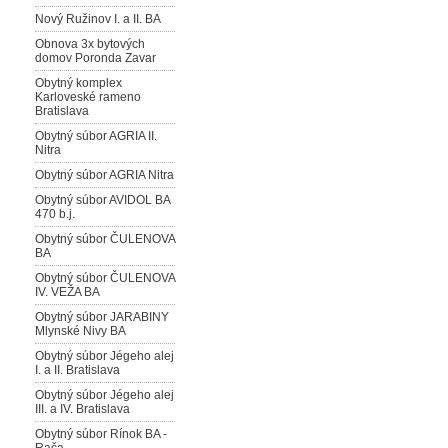
Nový Ružinov I. a II. BA
Obnova 3x bytových
domov Poronda Zavar
Obytný komplex
Karloveské rameno
Bratislava
Obytný súbor AGRIA II.
Nitra
Obytný súbor AGRIA Nitra
Obytný súbor AVIDOL BA
470 b.j.
Obytný súbor ČULENOVA
BA
Obytný súbor ČULENOVA
IV. VEŽA BA
Obytný súbor JARABINY
Mlynské Nivy BA
Obytný súbor Jégeho alej
I. a II. Bratislava
Obytný súbor Jégeho alej
III. a IV. Bratislava
Obytný súbor Rínok BA -