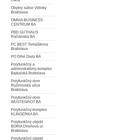
Rača
Obytný súbor Villinky
Bratislava
OMNIA BUSINESS
CENTRUM BA
PBD GUTHAUS
Račianska BA
PC BEST Tomášikova
Bratislava
PO Dlhé Diely BA
Polyfunkčný a
administratívny komplex
Bajkalská Bratislava
Polyfunkčný dom
Ružinovská ulica
Bratislava
Polyfunkčný dom
WÜSTENROT BA
Polyfunkčný komplex
KLINGERKA BA
Polyfunkčný objekt
BORIA Drieňová ul.
Bratislava
Polyfunkčný objekt