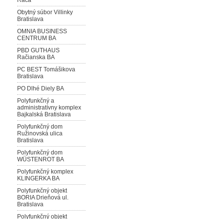
Rača
Obytný súbor Villinky
Bratislava
OMNIA BUSINESS
CENTRUM BA
PBD GUTHAUS
Račianska BA
PC BEST Tomášikova
Bratislava
PO Dlhé Diely BA
Polyfunkčný a
administratívny komplex
Bajkalská Bratislava
Polyfunkčný dom
Ružinovská ulica
Bratislava
Polyfunkčný dom
WÜSTENROT BA
Polyfunkčný komplex
KLINGERKA BA
Polyfunkčný objekt
BORIA Drieňová ul.
Bratislava
Polyfunkčný objekt