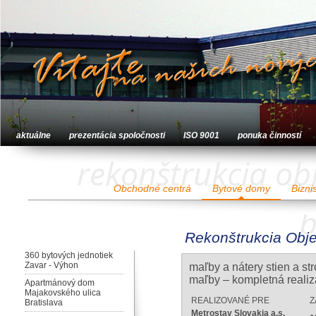
aktuálne
prezentácia spoločnosti
ISO 9001
ponuka činností
rekonštrukcia obj
Obchodné centrá
Bytové domy
Bizni
b
Rekonštrukcia Obje
360 bytových jednotiek
Zavar - Výhon
maľby a nátery stien a st
maľby – kompletná realizá
Apartmánový dom
Majakovského ulica
REALIZOVANÉ PRE
Z
Bratislava
Metrostav Slovakia a.s.