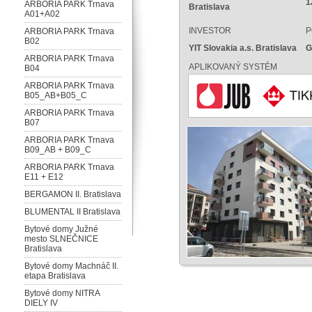
1
ARBORIA PARK Trnava
Bratislava
A01+A02
INVESTOR
P
ARBORIA PARK Trnava
B02
YIT Slovakia a.s. Bratislava
G
ARBORIA PARK Trnava
APLIKOVANÝ SYSTÉM
B04
ARBORIA PARK Trnava
B05_AB+B05_C
ARBORIA PARK Trnava
B07
ARBORIA PARK Trnava
B09_AB + B09_C
ARBORIA PARK Trnava
E11 + E12
BERGAMON II. Bratislava
BLUMENTAL II Bratislava
Bytové domy Južné
mesto SLNEČNICE
Bratislava
Bytové domy Machnáč II.
etapa Bratislava
Bytové domy NITRA
DIELY IV