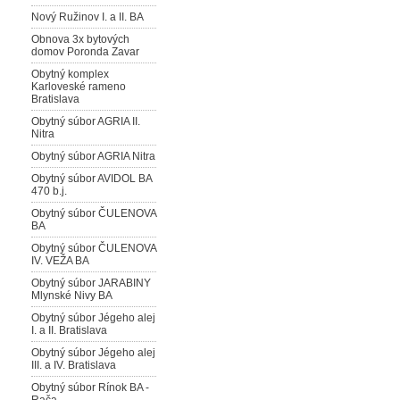
Nový Ružinov I. a II. BA
Obnova 3x bytových
domov Poronda Zavar
Obytný komplex
Karloveské rameno
Bratislava
Obytný súbor AGRIA II.
Nitra
Obytný súbor AGRIA Nitra
Obytný súbor AVIDOL BA
470 b.j.
Obytný súbor ČULENOVA
BA
Obytný súbor ČULENOVA
IV. VEŽA BA
Obytný súbor JARABINY
Mlynské Nivy BA
Obytný súbor Jégeho alej
I. a II. Bratislava
Obytný súbor Jégeho alej
III. a IV. Bratislava
Obytný súbor Rínok BA -