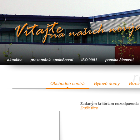
aktuálne
prezentácia spoločnosti
ISO 9001
ponuka činností
r
Obchodné centrá
Bytové domy
Bizni
Zadaným kritériam nezodpoveda 
Zrušiť filtre