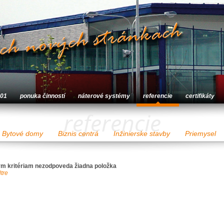
001
ponuka činností
náterové systémy
referencie
certifikáty
referencie
Bytové domy
Biznis centrá
Inžinierske stavby
Priemysel
m kritériam nezodpoveda žiadna položka
ltre