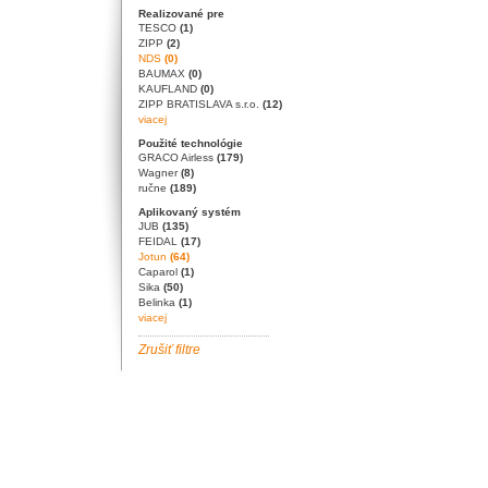
Realizované pre
TESCO
(1)
ZIPP
(2)
NDS
(0)
BAUMAX
(0)
KAUFLAND
(0)
ZIPP BRATISLAVA s.r.o.
(12)
viacej
Použité technológie
GRACO Airless
(179)
Wagner
(8)
ručne
(189)
Aplikovaný systém
JUB
(135)
FEIDAL
(17)
Jotun
(64)
Caparol
(1)
Sika
(50)
Belinka
(1)
viacej
Zrušiť filtre