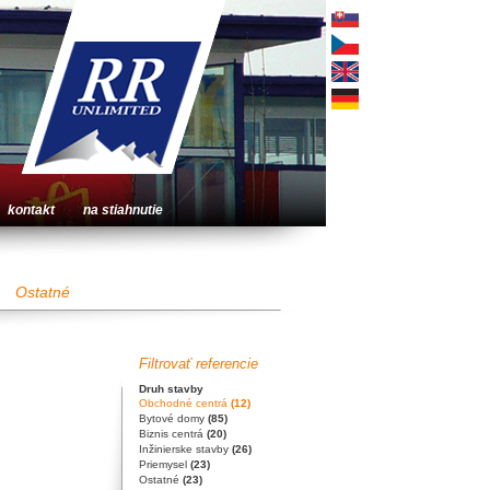
kontakt
na stiahnutie
Ostatné
Filtrovať referencie
Druh stavby
Obchodné centrá
(12)
Bytové domy
(85)
Biznis centrá
(20)
Inžinierske stavby
(26)
Priemysel
(23)
Ostatné
(23)