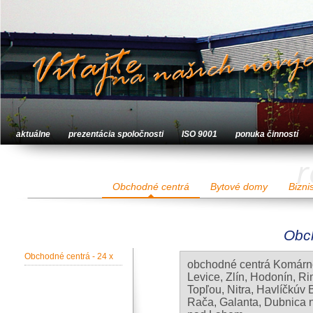
aktuálne
prezentácia spoločnosti
ISO 9001
ponuka činností
r
Obchodné centrá
Bytové domy
Bizni
Obch
Obchodné centrá - 24 x
obchodné centrá Komárno
Levice, Zlín, Hodonín, 
Topľou, Nitra, Havlíčkúv 
Rača, Galanta, Dubnica 