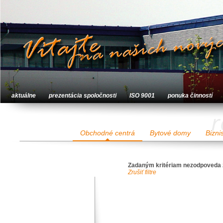
aktuálne
prezentácia spoločnosti
ISO 9001
ponuka činností
r
Obchodné centrá
Bytové domy
Bizni
Zadaným kritériam nezodpoveda 
Zrušiť filtre