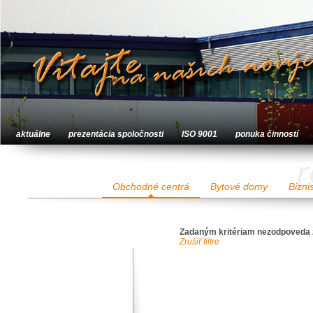
aktuálne
prezentácia spoločnosti
ISO 9001
ponuka činností
r
Obchodné centrá
Bytové domy
Bizni
Zadaným kritériam nezodpoveda 
Zrušiť filtre