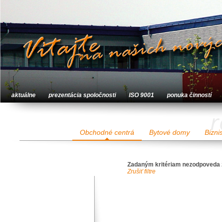
aktuálne
prezentácia spoločnosti
ISO 9001
ponuka činností
r
Obchodné centrá
Bytové domy
Bizni
Zadaným kritériam nezodpoveda 
Zrušiť filtre