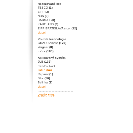
Realizované pre
TESCO
(1)
ZIPP
(2)
NDS
(0)
BAUMAX
(0)
KAUFLAND
(0)
ZIPP BRATISLAVA s.r.o.
(12)
viacej
Použité technológie
GRACO Airless
(179)
Wagner
(8)
ručne
(189)
Aplikovaný systém
JUB
(135)
FEIDAL
(17)
Jotun
(64)
Caparol
(1)
Sika
(50)
Belinka
(1)
viacej
Zrušiť filtre