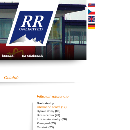
kontakt
na stiahnutie
Ostatné
Filtrovať referencie
Druh stavby
Obchodné centrá
(12)
Bytové domy
(85)
Biznis centrá
(20)
Inžinierske stavby
(26)
Priemysel
(23)
Ostatné
(23)