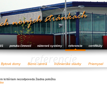
001
ponuka činností
náterové systémy
referencie
certifikáty
referencie
Bytové domy
Biznis centrá
Inžinierske stavby
Priemysel
m kritériam nezodpoveda žiadna položka
ltre