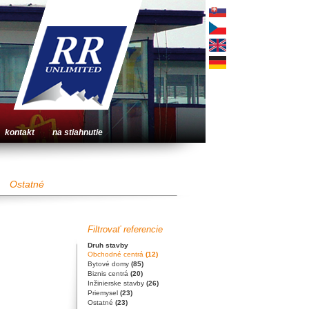
kontakt
na stiahnutie
Ostatné
Filtrovať referencie
Druh stavby
Obchodné centrá
(12)
Bytové domy
(85)
Biznis centrá
(20)
Inžinierske stavby
(26)
Priemysel
(23)
Ostatné
(23)