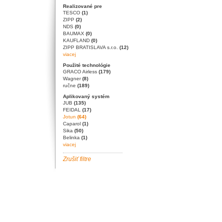
Realizované pre
TESCO
(1)
ZIPP
(2)
NDS
(0)
BAUMAX
(0)
KAUFLAND
(0)
ZIPP BRATISLAVA s.r.o.
(12)
viacej
Použité technológie
GRACO Airless
(179)
Wagner
(8)
ručne
(189)
Aplikovaný systém
JUB
(135)
FEIDAL
(17)
Jotun
(64)
Caparol
(1)
Sika
(50)
Belinka
(1)
viacej
Zrušiť filtre