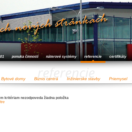
001
ponuka činností
náterové systémy
referencie
certifikáty
referencie
Bytové domy
Biznis centrá
Inžinierske stavby
Priemysel
m kritériam nezodpoveda žiadna položka
ltre