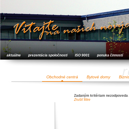
aktuálne
prezentácia spoločnosti
ISO 9001
ponuka činností
r
Obchodné centrá
Bytové domy
Bizni
Zadaným kritériam nezodpoveda 
Zrušiť filtre