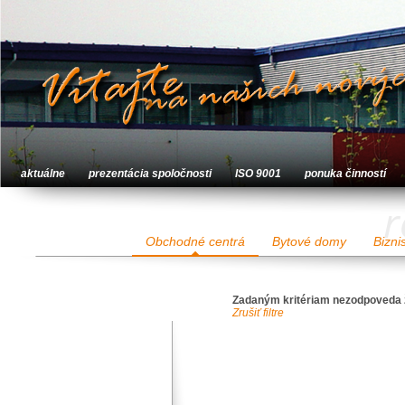
aktuálne
prezentácia spoločnosti
ISO 9001
ponuka činností
r
Obchodné centrá
Bytové domy
Bizni
Zadaným kritériam nezodpoveda 
Zrušiť filtre